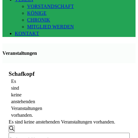
VORSTANDSCHAFT
KÖNIGE
CHRONIK
MITGLIED WERDEN
KONTAKT
Veranstaltungen
Schafkopf
Es
sind
keine
anstehenden
Veranstaltungen
vorhanden.
Es sind keine anstehenden Veranstaltungen vorhanden.
Veranstaltungen
Suche
Bitte